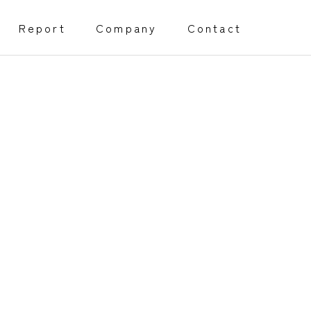
Report
Company
Contact
】
創業・経営サポート事業
Management support
障害福祉事業開所サポート
程）
採用代行サポート
Webページサポート事業