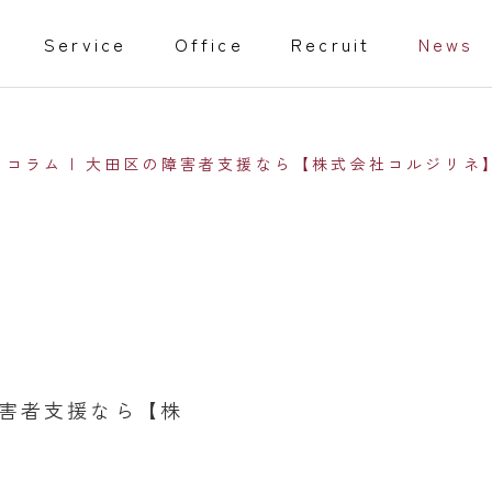
Service
Office
Recruit
News
 | コラム | 大田区の障害者支援なら【株式会社コルジリネ
教育事業
isabled
Training programs
事業
家庭教師
の障害者支援なら【株
行動援護従業者養成研修（通信課