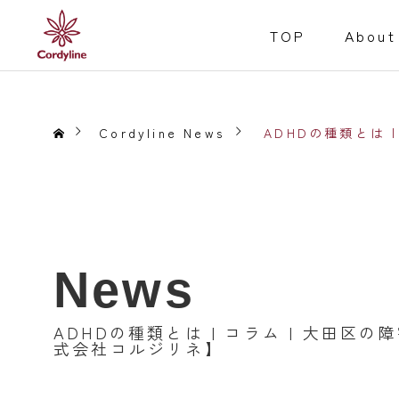
TOP
About
Cordyline News
ADHDの種類とは
障害福祉事業
Welfare for the D
News
Service
就労継続支援B型
ADHDの種類とは | コラム | 大田区
事業内容
式会社コルジリネ】
居宅介護
重度訪問介護