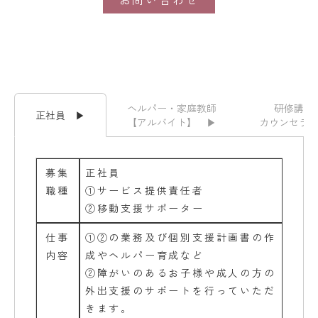
ヘルパー・家庭教師
研修講師
正社員
▶
【アルバイト】
▶
カウンセラ
募集
正社員
職種
①サービス提供責任者
②移動支援サポーター
仕事
①②の業務及び個別支援計画書の作
内容
成やヘルパー育成など
②障がいのあるお子様や成人の方の
外出支援のサポートを行っていただ
きます。