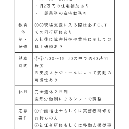
・月2万円の住宅補助あり
・一部業務の在宅勤務可
教育
①②現場支援に入る際は必ずOJT
体
での同行研修あり
制・
入社後に障害特性や業務に関しての
研修
机上研修あり
勤務
①②7:00〜18:00の中で週40時間
時間
程度
※支援スケジュールによって変動の
可能性あり
休日
完全週休２日制
変形労働制によるシフトで調整
応募
①介護福祉士もしくは実務者研修を
要件
お持ちの方
②初任者研修もしくは移動支援従事