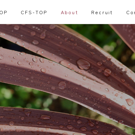
TOP
CFS-TOP
About
Recruit
Co