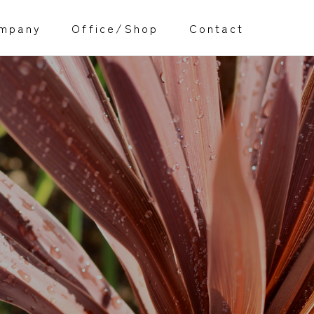
mpany
Office/Shop
Contact