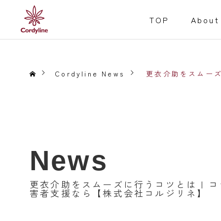
TOP
About
Cordyline News
更衣介助をスムーズ
障害福祉事業
Welfare for the D
News
Service
就労継続支援B型
更衣介助をスムーズに行うコツとは | コ
事業内容
害者支援なら【株式会社コルジリネ】
居宅介護
重度訪問介護