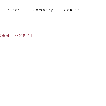
Report
Company
Contact
株式会社コルジリネ】
創業・経営サポート事業
Management support
障害福祉事業開所サポート
程）
採用代行サポート
Webページサポート事業