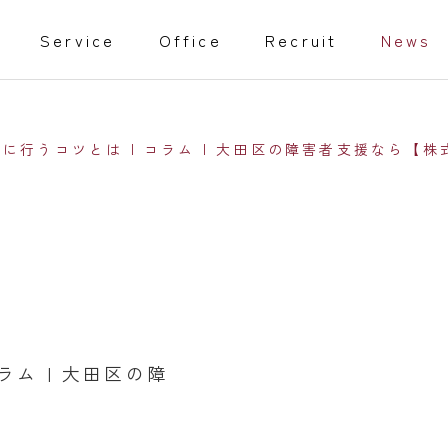
Service
Office
Recruit
News
に行うコツとは | コラム | 大田区の障害者支援なら【
教育事業
isabled
Training programs
事業
家庭教師
ラム | 大田区の障
行動援護従業者養成研修（通信課