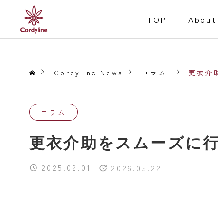
TOP
About
Cordyline News
コラム
更衣介
コラム
障害福祉事業
更衣介助をスムーズに
Welfare for the D
Service
2025.02.01
2026.05.22
就労継続支援B型
事業内容
居宅介護
重度訪問介護