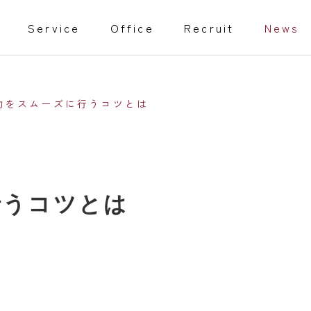
Service
Office
Recruit
News
助をスムーズに行うコツとは
教育事業
行うコツとは
isabled
Training programs
事業
家庭教師
行動援護従業者養成研修（通信課