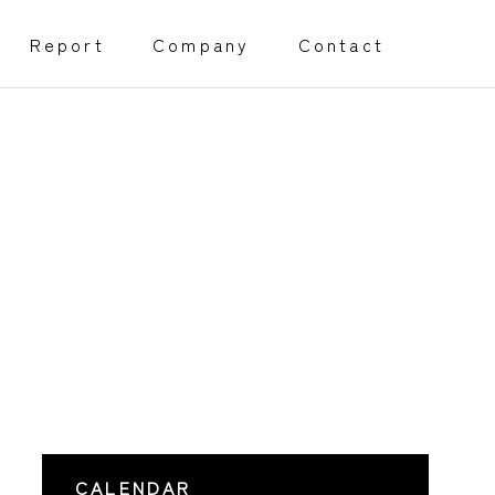
Report
Company
Contact
創業・経営サポート事業
Management support
障害福祉事業開所サポート
程）
採用代行サポート
CALENDAR
Webページサポート事業