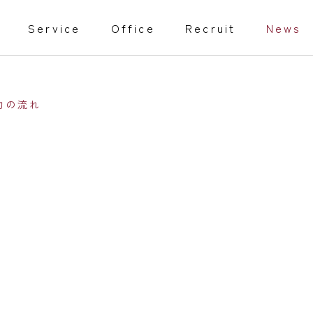
Service
Office
Recruit
News
助の流れ
教育事業
isabled
Training programs
事業
家庭教師
行動援護従業者養成研修（通信課