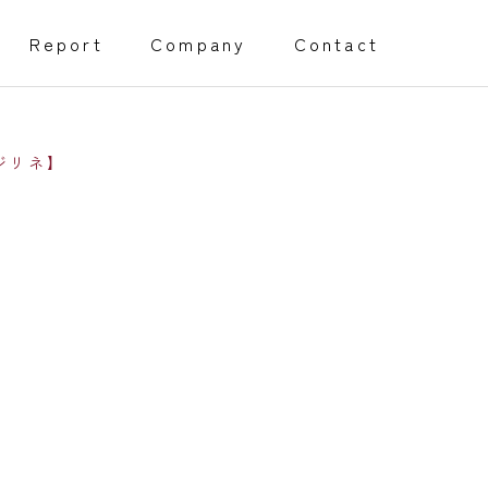
Report
Company
Contact
ジリネ】
創業・経営サポート事業
Management support
障害福祉事業開所サポート
程）
採用代行サポート
Webページサポート事業