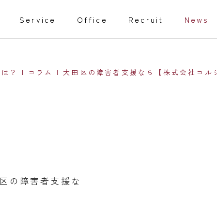
Service
Office
Recruit
News
は？ | コラム | 大田区の障害者支援なら【株式会社コル
教育事業
isabled
Training programs
事業
家庭教師
大田区の障害者支援な
行動援護従業者養成研修（通信課