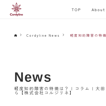
TOP
About
Cordyline News
軽度知的障害の特徴
障害福祉事業
Welfare for the D
News
Service
就労継続支援B型
軽度知的障害の特徴は？ | コラム | 
事業内容
ら【株式会社コルジリネ】
居宅介護
重度訪問介護