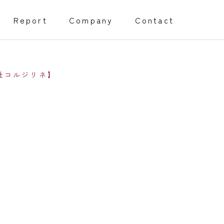
Report
Company
Contact
会社コルジリネ】
創業・経営サポート事業
Management support
障害福祉事業開所サポート
程）
採用代行サポート
Webページサポート事業