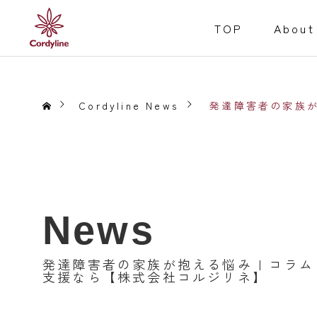
TOP
About
Cordyline News
発達障害者の家族が
障害福祉事業
Welfare for the D
News
Service
就労継続支援B型
発達障害者の家族が抱える悩み | コラム
事業内容
支援なら【株式会社コルジリネ】
居宅介護
重度訪問介護