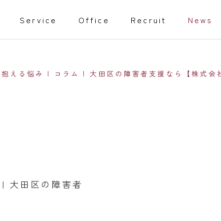
Service
Office
Recruit
News
抱える悩み | コラム | 大田区の障害者支援なら【株式
教育事業
isabled
Training programs
事業
家庭教師
 | 大田区の障害者
行動援護従業者養成研修（通信課