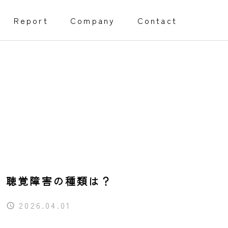
Report
Company
Contact
創業・経営サポート事業
Management support
障害福祉事業開所サポート
聴覚障害の種類は？
程）
採用代行サポート
2026.04.01
Webページサポート事業