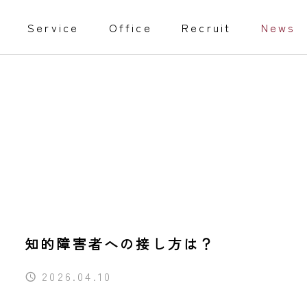
Service
Office
Recruit
News
教育事業
isabled
Training programs
事業
家庭教師
知的障害者への接し方は？
行動援護従業者養成研修（通信課
2026.04.10