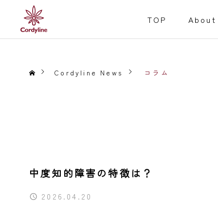
TOP
About
Cordyline News
コラム
障害福祉事業
Welfare for the D
Service
就労継続支援B型
中度知的障害の特徴は？
事業内容
居宅介護
2026.04.20
重度訪問介護