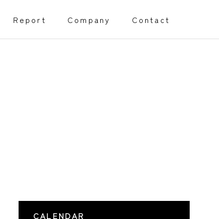
Report
Company
Contact
創業・経営サポート事業
Management support
障害福祉事業開所サポート
程）
採用代行サポート
CALENDAR
Webページサポート事業