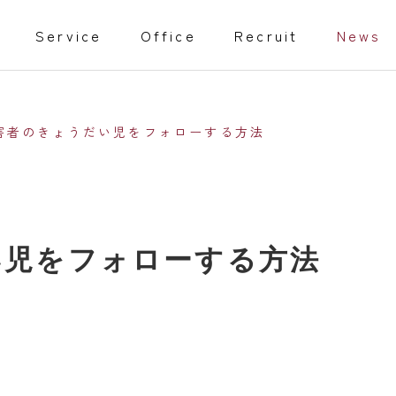
Service
Office
Recruit
News
害者のきょうだい児をフォローする方法
教育事業
い児をフォローする方法
isabled
Training programs
事業
家庭教師
行動援護従業者養成研修（通信課