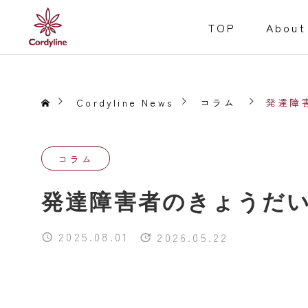
TOP
About
Cordyline News
コラム
発達障
コラム
障害福祉事業
発達障害者のきょうだ
Welfare for the D
Service
2025.08.01
2026.05.22
就労継続支援B型
事業内容
居宅介護
重度訪問介護