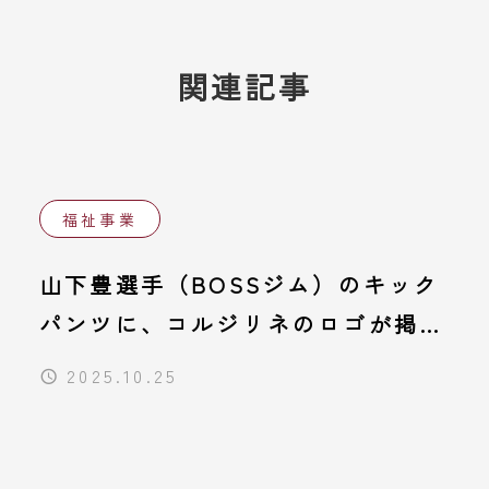
関連記事
福祉事業
山下豊選手（BOSSジム）のキック
パンツに、コルジリネのロゴが掲載
されました！
2025.10.25