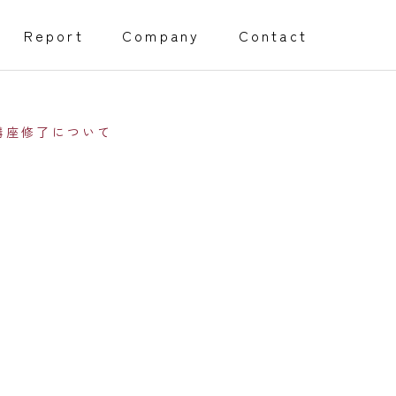
Report
Company
Contact
講座修了について
創業・経営サポート事業
Management support
障害福祉事業開所サポート
程）
採用代行サポート
Webページサポート事業