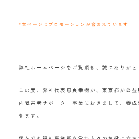
同行援護
行動援護
*本ページはプロモーションが含まれています
移動支援
自費サービス
弊社ホームページをご覧頂き、誠にありがと
この度、弊社代表恵良幸樹が、東京都が公益
内障害者サポーター事業におきまして、養成
きます。
僅かでも福祉事業所を営む方々のお役に立ち