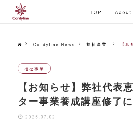
TOP
About
Cordyline News
福祉事業
【お
福祉事業
障害福祉事業
【お知らせ】弊社代表
Welfare for the D
Service
ター事業養成講座修了
就労継続支援B型
事業内容
2026.07.02
居宅介護
重度訪問介護