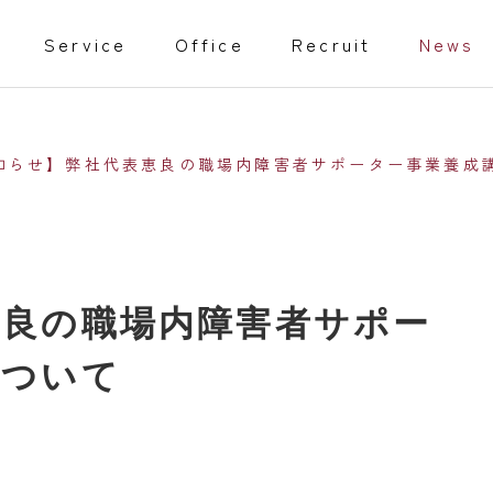
Service
Office
Recruit
News
知らせ】弊社代表恵良の職場内障害者サポーター事業養成
教育事業
恵良の職場内障害者サポー
isabled
Training programs
について
事業
家庭教師
行動援護従業者養成研修（通信課