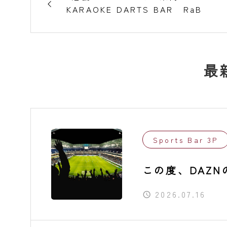
KARAOKE DARTS BAR RaB
最
Sports Bar 3P
この度、DAZ
いただきました
2026.07.16