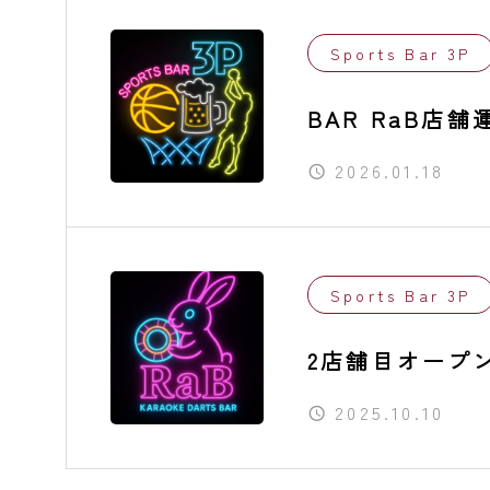
Sports Bar 3P
BAR RaB
2026.01.18
Sports Bar 3P
2店舗目オープン
BAR RaB
2025.10.10