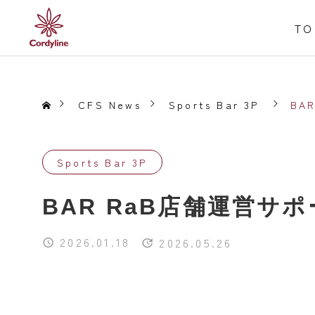
TO
CFS News
Sports Bar 3P
BA
Sports Bar 3P
BAR RaB店舗運営サ
2026.01.18
2026.05.26